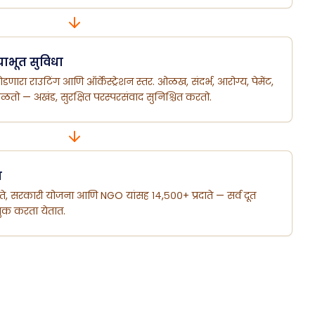
ायाभूत सुविधा
डणारा राउटिंग आणि ऑर्केस्ट्रेशन स्तर. ओळख, संदर्भ, आरोग्य, पेमेंट,
तो — अखंड, सुरक्षित परस्परसंवाद सुनिश्चित करतो.
स
िक्रेते, सरकारी योजना आणि NGO यांसह १४,५००+ प्रदाते — सर्व दूत
 बुक करता येतात.