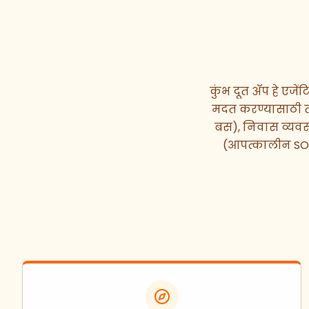
कुंभ दूत ॲप हे एजें
मदत करण्यासाठी तयार
बस), निवास व्यवस्थ
(आपत्कालीन SOS,