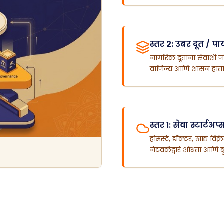
स्तर २: उबर दूत / प
नागरिक दूतांना सेवांशी जो
वाणिज्य आणि शासन हाताळ
स्तर १: सेवा स्टार्टअप्
होमस्टे, डॉक्टर, खाद्य व
नेटवर्कद्वारे शोधता आणि