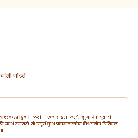
ेवांशी जोडते.
यक्तिक AI ट्विन मिळतो — एक व्हॉइस-फर्स्ट, बहुभाषिक दूत जो
 आणि संदर्भ समजतो. तो संपूर्ण कुंभ प्रवासात त्यांचा विश्वसनीय डिजिटल
ो.