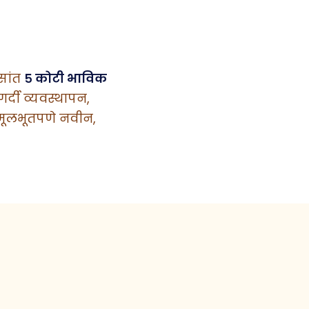
वसांत
५ कोटी भाविक
्दी व्यवस्थापन,
ूलभूतपणे नवीन,