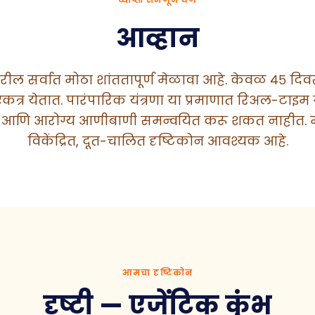
आव्हान
ीवरील सर्वात मोठा शांततापूर्ण मेळावा आहे. केवळ ४५ दि
्र येतात. पारंपारिक यंत्रणा या प्रमाणात रिअल-टाइम गर
द आणि आरोग्य आणीबाणी समन्वयित करू शकत नाहीत. म
विकेंद्रित, दूत-चालित दृष्टिकोन आवश्यक आहे.
आमचा दृष्टिकोन
दृष्टी — एजेंटिक कुंभ