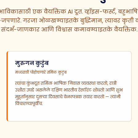
क भाविकासाठी एक वैयक्तिक AI दूत. व्हॉइस-फर्स्ट, बहुभ
जपणारे. गरजा ओळखण्याइतके बुद्धिमान, त्यावर कृती 
संदर्भ-जाणकार आणि विश्वास कमावण्याइतके वैयक्तिक.
मुरुगन कुटुंब
मध्यरात्री पोहोचणारे तमिळ कुटुंब
त्यांचा कुंभदूत तमिळ भाषिक निवास व्यवस्था करतो, रात्री
उशीरा उघडे असलेले दक्षिण भारतीय रेस्टॉरंट शोधतो आणि शुभ
मुहूर्तांनुसार दुसऱ्या दिवसाचे वेळापत्रक तयार करतो — त्यांनी
विचारण्यापूर्वीच.