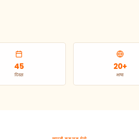
45
20+
दिवस
भाषा
व्याप्ती समजून घेणे