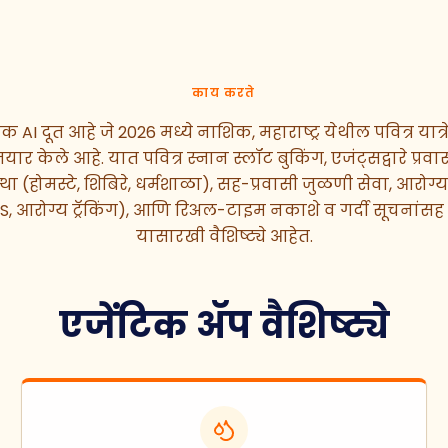
काय करते
टिक AI दूत आहे जे 2026 मध्ये नाशिक, महाराष्ट्र येथील पवित्र यात
 केले आहे. यात पवित्र स्नान स्लॉट बुकिंग, एजंट्सद्वारे प्रवा
ा (होमस्टे, शिबिरे, धर्मशाळा), सह-प्रवासी जुळणी सेवा, आरोग्
 आरोग्य ट्रॅकिंग), आणि रिअल-टाइम नकाशे व गर्दी सूचनांसह ल
यासारखी वैशिष्ट्ये आहेत.
एजेंटिक ॲप वैशिष्ट्ये