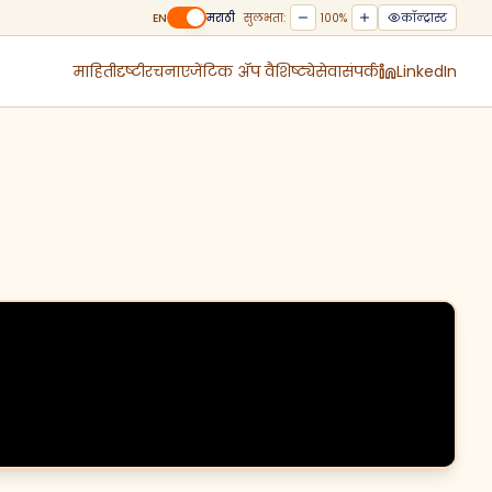
EN
मराठी
सुलभता:
100
%
कॉन्ट्रास्ट
माहिती
दृष्टी
रचना
एजेंटिक ॲप वैशिष्ट्ये
सेवा
संपर्क
LinkedIn