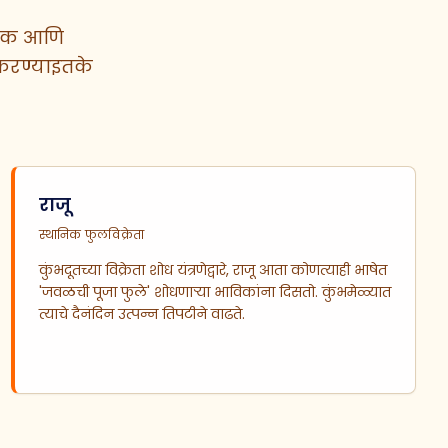
ाषिक आणि
करण्याइतके
राजू
स्थानिक फुलविक्रेता
कुंभदूतच्या विक्रेता शोध यंत्रणेद्वारे, राजू आता कोणत्याही भाषेत
'जवळची पूजा फुले' शोधणाऱ्या भाविकांना दिसतो. कुंभमेळ्यात
त्याचे दैनंदिन उत्पन्न तिपटीने वाढते.