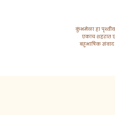
कुंभमेळा हा पृथ्व
एकाच शहरात एकत
बहुभाषिक संवा