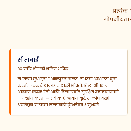
प्रत्ये
गोपनीयता-
सीताबाई
६० वर्षीय भोजपुरी भाषिक भाविक
ती तिच्या कुंभदूतशी भोजपुरीत बोलते. तो तिची धर्मशाळा बुक
करतो, जवळचे शाकाहारी थाळी शोधतो, तिला औषधाची
आठवण करून देतो आणि तिला सर्वात सुरक्षित स्नानघाटाकडे
मार्गदर्शन करतो — सर्व काही आवाजाद्वारे. ती कोणावरही
अवलंबून न राहता सन्मानाने कुंभमेळा अनुभवते.